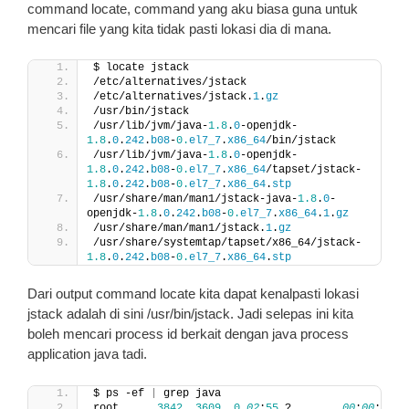
command locate, command yang aku biasa guna untuk
mencari file yang kita tidak pasti lokasi dia di mana.
$ locate jstack
/etc/alternatives/jstack
/etc/alternatives/jstack.
1
.
gz
/usr/bin/jstack
/usr/lib/jvm/java-
1.8
.
0
-openjdk-
1.8
.
0
.
242
.
b08
-
0.
el7_7
.
x86_64
/bin/jstack
/usr/lib/jvm/java-
1.8
.
0
-openjdk-
1.8
.
0
.
242
.
b08
-
0.
el7_7
.
x86_64
/tapset/jstack-
1.8
.
0
.
242
.
b08
-
0.
el7_7
.
x86_64
.
stp
/usr/share/man/man1/jstack-java-
1.8
.
0
-
openjdk-
1.8
.
0
.
242
.
b08
-
0.
el7_7
.
x86_64
.
1
.
gz
/usr/share/man/man1/jstack.
1
.
gz
/usr/share/systemtap/tapset/x86_64/jstack-
1.8
.
0
.
242
.
b08
-
0.
el7_7
.
x86_64
.
stp
Dari output command locate kita dapat kenalpasti lokasi
jstack adalah di sini /usr/bin/jstack. Jadi selepas ini kita
boleh mencari process id berkait dengan java process
application java tadi.
$ ps -ef 
|
 grep java
root      
3842
3609
0
02
:
55
 ?        
00
:
00
:
00