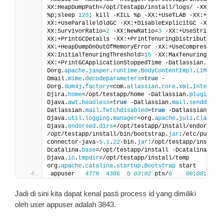
XX:HeapDumpPath=/opt/testapp/install/logs/ -XX:OnOu
%p;sleep 
120
; kill -KILL %p -XX:+UseTLAB -XX:+UseP
XX:+UseParallelOldGC -XX:+DisableExplicitGC -XX:-U
XX:SurvivorRatio=
2
 -XX:NewRatio=
3
 -XX:+UseStringCa
XX:+PrintGCDetails -XX:+PrintTenuringDistribution 
XX:+HeapDumpOnOutOfMemoryError -XX:+UseCompressedO
XX:InitialTenuringThreshold=
15
 -XX:MaxTenuringThre
XX:+PrintGCApplicationStoppedTime -Datlassian.
stan
Dorg.
apache
.
jasper
.
runtime
.
BodyContentImpl
.
LIMIT_B
Dmail.
mime
.
decodeparameters
=
true
 -
Dorg.
dom4j
.
factory
=com.
atlassian
.
core
.
xml
.
Internin
Djira.
home
=/opt/testapp/home -Datlassian.
plugins
.
e
Djava.
awt
.
headless
=
true
 -Datlassian.
mail
.
senddisab
Datlassian.
mail
.
fetchdisabled
=
true
 -Datlassian.
mai
Djava.
util
.
logging
.
manager
=org.
apache
.
juli
.
ClassLo
Djava.
endorsed
.
dirs
=/opt/testapp/install/endorsed -
/opt/testapp/install/bin/bootstrap.
jar
:/etc/puppet
connector-java-
5.1
.
22
-bin.
jar
:/opt/testapp/install
Dcatalina.
base
=/opt/testapp/install -Dcatalina.
hom
Djava.
io
.
tmpdir
=/opt/testapp/install/temp 
org.
apache
.
catalina
.
startup
.
Bootstrap
 start
appuser   
4778
4386
0
03
:
02
 pts/
0
00
:
00
:
00
 g
Jadi di sini kita dapat kenal pasti process id yang dimiliki
oleh user appuser adalah 3843.