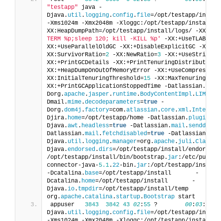
"testapp"
 java -
Djava.
util
.
logging
.
config
.
file
=/opt/testapp/instal
-Xms1024m -Xmx2048m -Xloggc:/opt/testapp/install/l
XX:HeapDumpPath=/opt/testapp/install/logs/ -XX:OnO
TERM %p;sleep 120; kill -KILL %p'
 -XX:+UseTLAB -XX
XX:+UseParallelOldGC -XX:+DisableExplicitGC -XX:-U
XX:SurvivorRatio=
2
 -XX:NewRatio=
3
 -XX:+UseStringCa
XX:+PrintGCDetails -XX:+PrintTenuringDistribution 
XX:+HeapDumpOnOutOfMemoryError -XX:+UseCompressedO
XX:InitialTenuringThreshold=
15
 -XX:MaxTenuringThre
XX:+PrintGCApplicationStoppedTime -Datlassian.
stan
Dorg.
apache
.
jasper
.
runtime
.
BodyContentImpl
.
LIMIT_B
Dmail.
mime
.
decodeparameters
=
true
 -
Dorg.
dom4j
.
factory
=com.
atlassian
.
core
.
xml
.
Internin
Djira.
home
=/opt/testapp/home -Datlassian.
plugins
.
e
Djava.
awt
.
headless
=
true
 -Datlassian.
mail
.
senddisab
Datlassian.
mail
.
fetchdisabled
=
true
 -Datlassian.
mai
Djava.
util
.
logging
.
manager
=org.
apache
.
juli
.
ClassLo
Djava.
endorsed
.
dirs
=/opt/testapp/install/endorsed  
/opt/testapp/install/bin/bootstrap.
jar
:/etc/puppet
connector-java-
5.1
.
22
-bin.
jar
:/opt/testapp/install
-Dcatalina.
base
=/opt/testapp/install       -
Dcatalina.
home
=/opt/testapp/install       -
Djava.
io
.
tmpdir
=/opt/testapp/install/temp       
org.
apache
.
catalina
.
startup
.
Bootstrap
 start
appuser   
3843
3842
43
02
:
55
 ?        
00
:
03
:
13
 t
Djava.
util
.
logging
.
config
.
file
=/opt/testapp/instal
-Xms1024m -Xmx2048m -Xloggc:/opt/testapp/install/l