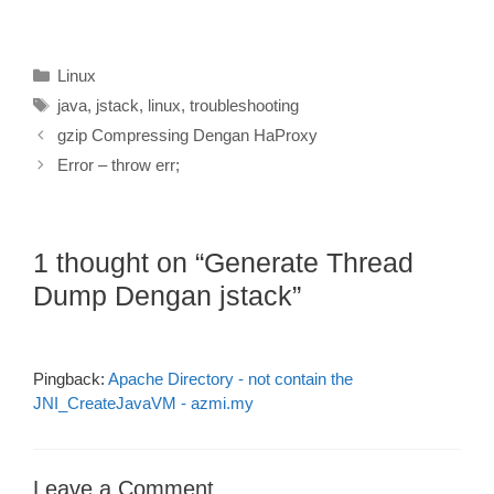
Categories
Linux
Tags
java
,
jstack
,
linux
,
troubleshooting
gzip Compressing Dengan HaProxy
Error – throw err;
1 thought on “Generate Thread
Dump Dengan jstack”
Pingback:
Apache Directory - not contain the
JNI_CreateJavaVM - azmi.my
Leave a Comment