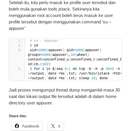
Setelah itu, kita perlu masuk ke profile user tersebut dan
boleh mula gunakan tools jstack. Sekiranya kita
menggunakan root account boleh terus masuk ke user
profile tersebut dengan menggunakan command ‘su –
appuser’
# su - appuser
$
 id
uid=
1000
(
appuser
)
 gid=
1000
(
appuser
)
groups=
1000
(
appuser
)
,
10
(
wheel
)
context=unconfined_u:unconfined_r:unconfined_t:s0-
s0:c0.
c1023
$
for
 i 
in
 $
(
seq 
6
)
; 
do
 top -b -H -p 
3843
 -n 
1
>
~/output.`date +%s`.txt; /usr/bin/jstack 
<
PID
>
>
~/output.`date +%s`.txt; sleep 
10
; done
Jadi proses mengumpul thread dump mengambil masa 30
saat dan lokasi output file tersebut adalah di dalam home
directory user appuser.
Share this:
Facebook
X