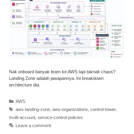
Nak onboard banyak team ke AWS tapi taknak chaos?
Landing Zone adalah jawapannya. Ini breakdown
architecture dia.
Categories
AWS
Tags
aws-landing-zone
,
aws-organizations
,
control-tower
,
multi-account
,
service-control-policies
Leave a comment