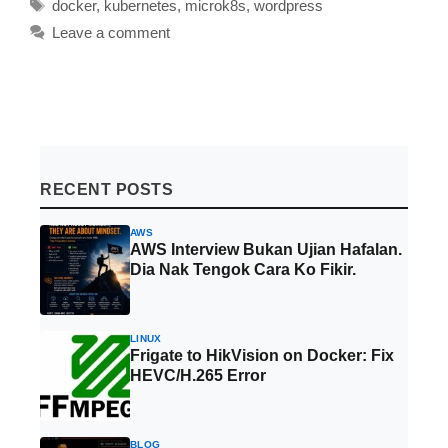
Tags
docker
,
kubernetes
,
microk8s
,
wordpress
Leave a comment
RECENT POSTS
AWS
AWS Interview Bukan Ujian Hafalan.
Dia Nak Tengok Cara Ko Fikir.
LINUX
Frigate to HikVision on Docker: Fix
HEVC/H.265 Error
BLOG