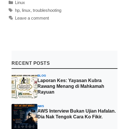
Categories
Linux
Tags
hp
,
linux
,
troubleshooting
Leave a comment
RECENT POSTS
BLOG
Laporan Kes: Yayasan Kubra
Rawang Menang di Mahkamah
Rayuan
AWS
AWS Interview Bukan Ujian Hafalan.
Dia Nak Tengok Cara Ko Fikir.