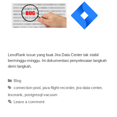
LexoRank issue yang buat Jira Data Center tak stabil
berminggu-minggu. Ini dokumentasi penyelesaian langkah
demi langkah.
Categories
Blog
Tags
connection-pool
,
java-flight-recorder
,
jira-data-center
,
lexorank
,
postgresql-vacuum
Leave a comment