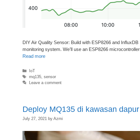
DIY Air Quality Sensor: Build with ESP8266 and InfluxDB If 
monitoring system. We’ll use an ESP8266 microcontroller
Read more
Categories
IoT
Tags
mq135
,
sensor
Leave a comment
Deploy MQ135 di kawasan dapur
July 27, 2021
by
Azmi