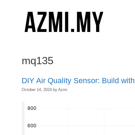
Skip
to
content
mq135
DIY Air Quality Sensor: Build wi
October 14, 2024
by
Azmi