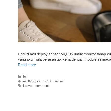
Hari ini aku deploy sensor MQ135 untuk monitor tahap 
yang aku mula perasan tak kena dengan module ini macam c
Read more
Categories
IoT
Tags
esp8266
,
iot
,
mq135
,
sensor
Leave a comment