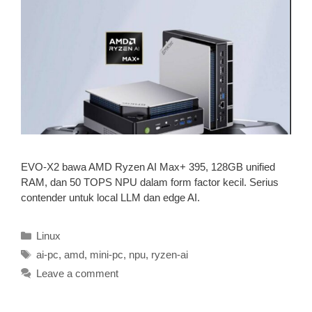
EVO-X2 bawa AMD Ryzen AI Max+ 395, 128GB unified
RAM, dan 50 TOPS NPU dalam form factor kecil. Serius
contender untuk local LLM dan edge AI.
Categories
Linux
Tags
ai-pc
,
amd
,
mini-pc
,
npu
,
ryzen-ai
Leave a comment