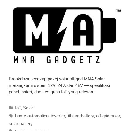
Breakdown lengkap pakej solar off-grid MNA Solar
merangkumi sistem 12V, 24V, dan 48V — spesifikasi
panel, bateri, dan kes guna IoT yang relevan.
Categories
IoT
,
Solar
Tags
home-automation
,
inverter
,
lithium-battery
,
off-grid-solar
,
solar-battery