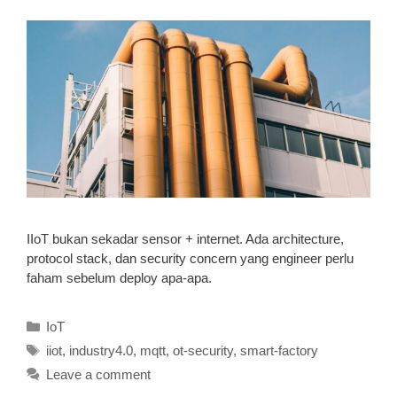
IIoT bukan sekadar sensor + internet. Ada architecture,
protocol stack, dan security concern yang engineer perlu
faham sebelum deploy apa-apa.
Categories
IoT
Tags
iiot
,
industry4.0
,
mqtt
,
ot-security
,
smart-factory
Leave a comment