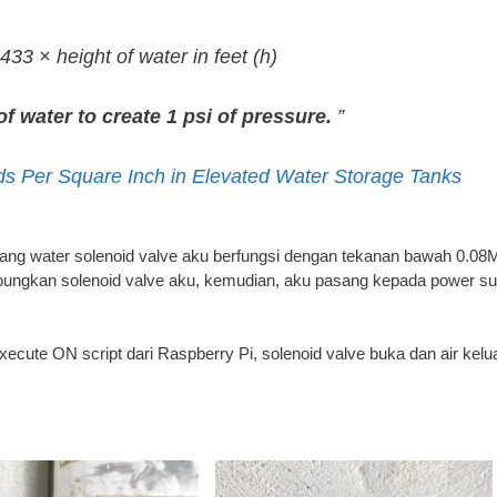
.433 × height of water in feet (
h
)
 of water to create 1 psi of pressure.
”
s Per Square Inch in Elevated Water Storage Tanks
a yang water solenoid valve aku berfungsi dengan tekanan bawah 0.08
mbungkan solenoid valve aku, kemudian, aku pasang kepada power su
ecute ON script dari Raspberry Pi, solenoid valve buka dan air kelu