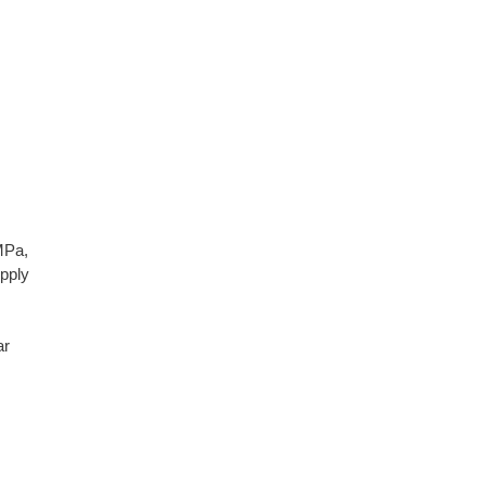
MPa,
pply
ar