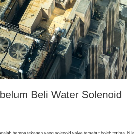
belum Beli Water Solenoid
alah berapa tekanan yang solenoid valve tersebut boleh terima. Nila