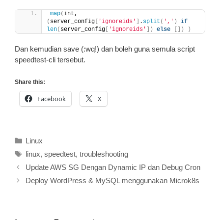
map
(
int, 
(
server_config
[
'ignoreids'
]
.
split
(
','
)
if
len
(
server_config
[
'ignoreids'
])
else
[])
)
Dan kemudian save (:wq!) dan boleh guna semula script
speedtest-cli tersebut.
Share this:
Facebook
X
Categories
Linux
Tags
linux
,
speedtest
,
troubleshooting
Update AWS SG Dengan Dynamic IP dan Debug Cron
Deploy WordPress & MySQL menggunakan Microk8s