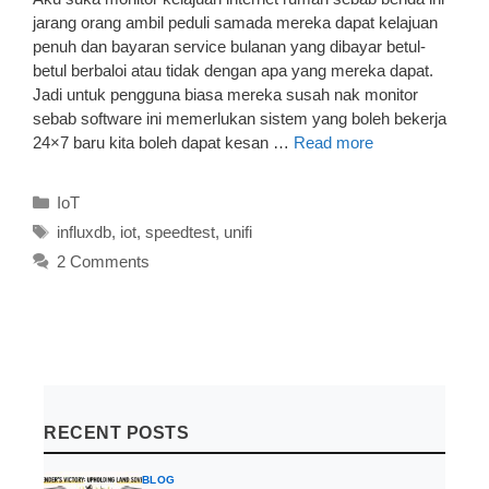
jarang orang ambil peduli samada mereka dapat kelajuan
penuh dan bayaran service bulanan yang dibayar betul-
betul berbaloi atau tidak dengan apa yang mereka dapat.
Jadi untuk pengguna biasa mereka susah nak monitor
sebab software ini memerlukan sistem yang boleh bekerja
24×7 baru kita boleh dapat kesan …
Read more
Categories
IoT
Tags
influxdb
,
iot
,
speedtest
,
unifi
2 Comments
RECENT POSTS
BLOG