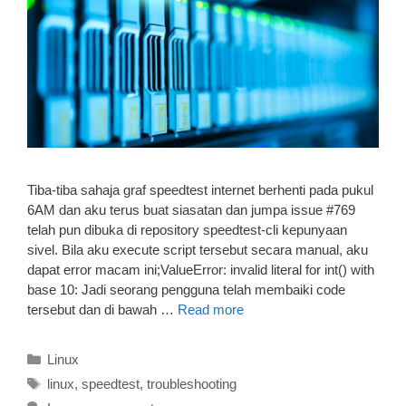
Tiba-tiba sahaja graf speedtest internet berhenti pada pukul
6AM dan aku terus buat siasatan dan jumpa issue #769
telah pun dibuka di repository speedtest-cli kepunyaan
sivel. Bila aku execute script tersebut secara manual, aku
dapat error macam ini;ValueError: invalid literal for int() with
base 10: Jadi seorang pengguna telah membaiki code
tersebut dan di bawah …
Read more
Categories
Linux
Tags
linux
,
speedtest
,
troubleshooting