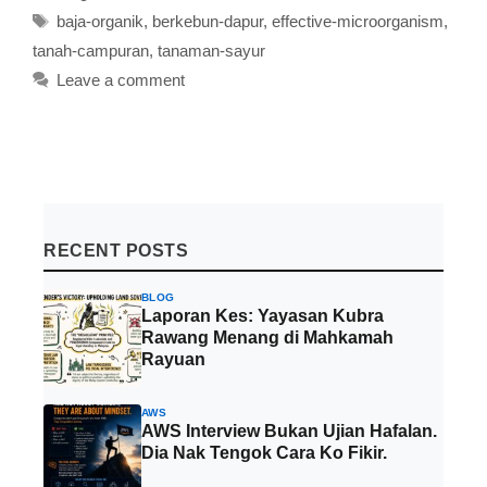
Tags
baja-organik
,
berkebun-dapur
,
effective-microorganism
,
tanah-campuran
,
tanaman-sayur
Leave a comment
RECENT POSTS
BLOG
Laporan Kes: Yayasan Kubra
Rawang Menang di Mahkamah
Rayuan
AWS
AWS Interview Bukan Ujian Hafalan.
Dia Nak Tengok Cara Ko Fikir.