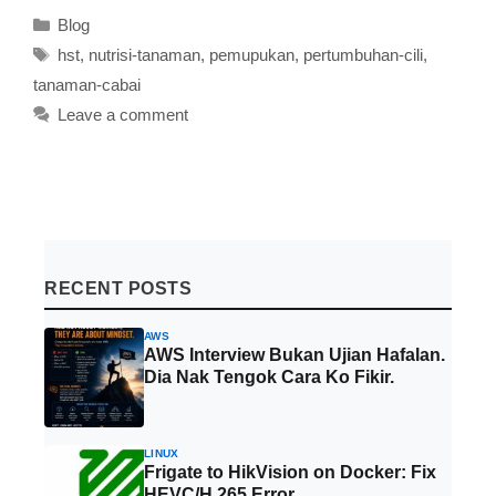
Categories
Blog
Tags
hst
,
nutrisi-tanaman
,
pemupukan
,
pertumbuhan-cili
,
tanaman-cabai
Leave a comment
RECENT POSTS
AWS
AWS Interview Bukan Ujian Hafalan.
Dia Nak Tengok Cara Ko Fikir.
LINUX
Frigate to HikVision on Docker: Fix
HEVC/H.265 Error