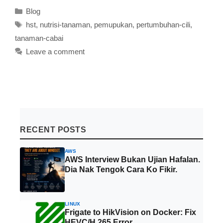
Categories
Blog
Tags
hst
,
nutrisi-tanaman
,
pemupukan
,
pertumbuhan-cili
,
tanaman-cabai
Leave a comment
RECENT POSTS
AWS
AWS Interview Bukan Ujian Hafalan.
Dia Nak Tengok Cara Ko Fikir.
LINUX
Frigate to HikVision on Docker: Fix
HEVC/H.265 Error